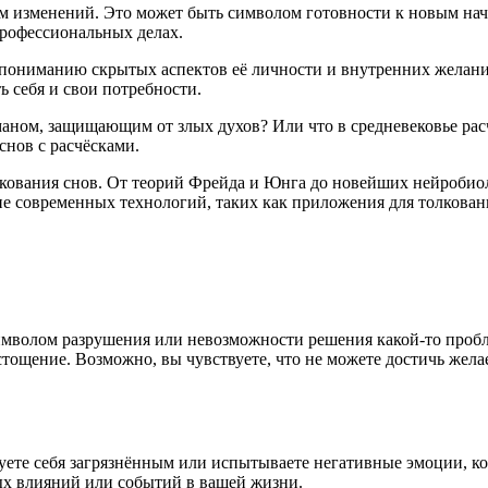
ом изменений. Это может быть символом готовности к новым на
рофессиональных делах.
к пониманию скрытых аспектов её личности и внутренних жела
 себя и свои потребности.
сманом, защищающим от злых духов? Или что в средневековье ра
нов с расчёсками.
лкования снов. От теорий Фрейда и Юнга до новейших нейробио
е современных технологий, таких как приложения для толкован
символом разрушения или невозможности решения какой-то пробл
тощение. Возможно, вы чувствуете, что не можете достичь жела
ствуете себя загрязнённым или испытываете негативные эмоции,
ых влияний или событий в вашей жизни.