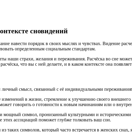
контексте сновидений
ание навести порядок в своих мыслях и чувствах. Видение расч
твовать определенным социальным стандартам.
ты наши страхи, желания и переживания. Расчёска во сне может
счёска, что вы с ней делаете, и в каком контексте она появляет
 и личный смысл, связанный с её индивидуальными переживани
 изменений в жизни, стремление к улучшению своего внешнего 
 может говорить о готовности к новым начинаниям или о внутре
но и мощный символ, пронизанный культурными и историческими 
 этих ассоциаций поможет глубже толковать ваш сон.
з таких символов, который часто встречается в женских снах, я