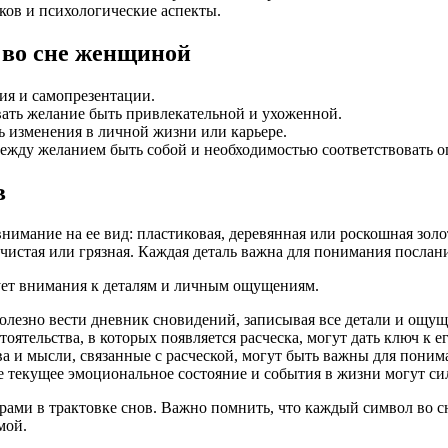
иков и психологические аспекты.
 во сне женщиной
ия и самопрезентации.
ать желание быть привлекательной и ухоженной.
 изменения в личной жизни или карьере.
ежду желанием быть собой и необходимостью соответствовать о
в
нимание на ее вид: пластиковая, деревянная или роскошная золо
чистая или грязная. Каждая деталь важна для понимания послани
ует внимания к деталям и личным ощущениям.
олезно вести дневник сновидений, записывая все детали и ощущ
тоятельства, в которых появляется расческа, могут дать ключ к 
 и мысли, связанные с расческой, могут быть важны для понима
 текущее эмоциональное состояние и события в жизни могут сил
ами в трактовке снов. Важно помнить, что каждый символ во сн
мой.